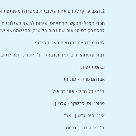
2. האם עדיף לקדם את השילוביות במסגרת משותפת וכפעולה מתמשכת של כל המשתתפים (פגישה בתדירות חודשית, לדוגמה) או שעדיף לפעול באופן עצמאי מול כל גורם בנפרד.
חברי הפנל יתבקשו להתייחס ישירות לנושא השילוביות ו
להסתפק בסיסמאות שחוזרות כל שנה) כדי שהנושא יעלה
להכנס יתקיים בהנחיית רענן חסידוף.
דברי פתיחה: ח"כ תמר זנדברג - יו"רית השדולה לתחבור
ובהשתתפות:
אברהם פריד - מוניות
ד"ר יובל הדס - אונ' בר אילן
פרופ' יוסי פרשקר - טכניון
אינג' פיני גרשון - אגד
ד"ר יניב רונן - כנסת